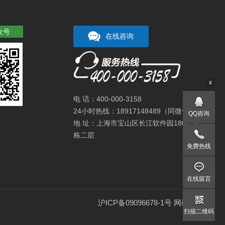
众号
在线咨询
x
电 话：400-000-3158
24小时热线：18917148489（同微信）
QQ咨询
地 址：上海市宝山区长江软件园180号A
栋二层
免费热线
在线留言
沪ICP备09096678-1号
网站地图
扫描二维码