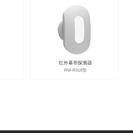
红外幕帘探测器
RW-R318型